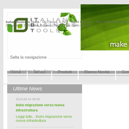
Italian Business Tools
- Via Cavour, n.26/1 - 36034 Malo (VI) - Tel. +39.0445.1925785
Copyright © 2026 Italian Business Tools | Tutti i diritti riservati
Salta la navigazione
Italian Business Tools
>
Privacy
Home
Servizi
Prodotti
Elenco Novità
Cont
Ultime News
2019-06-10 09:00
Inizio migrazione verso nuova
infrastruttura
Leggi tutto...
Inizio migrazione verso
nuova infrastruttura