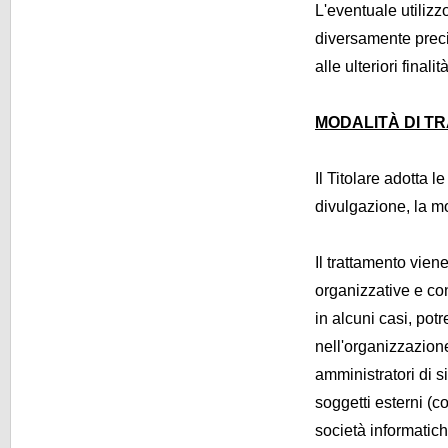
L'eventuale utilizz
diversamente precisa
alle ulteriori fina
MODALITÀ DI T
Il Titolare adotta 
divulgazione, la mo
Il trattamento vien
organizzative e con 
in alcuni casi, pot
nell'organizzazion
amministratori di s
soggetti esterni (co
società informatic