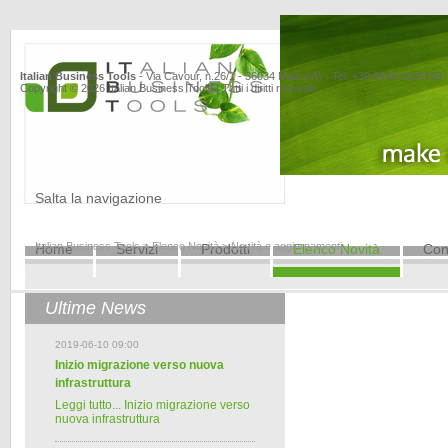
Italian Business Tools
- Via Cavour, n.26/1 - 36034 Malo (VI) - Tel. +39.0445.1925785
Copyright © 2026 Italian Business Tools | Tutti i diritti riservati
Salta la navigazione
Italian Business Tools
>
Elenco Novità
>
Novità e aggiornamenti
Home
Servizi
Prodotti
Elenco Novità
Cont
Ultime News
2019-06-10 09:00
Inizio migrazione verso nuova
infrastruttura
Leggi tutto...
Inizio migrazione verso
nuova infrastruttura